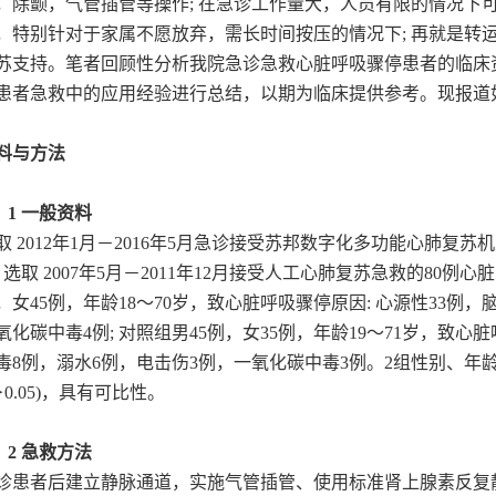
，除颤，气管插管等操作; 在急诊工作量大，人员有限的情况下可
，特别针对于家属不愿放弃，需长时间按压的情况下; 再就是转
苏支持。笔者回顾性分析我院急诊急救心脏呼吸骤停患者的临床
患者急救中的应用经验进行总结，以期为临床提供参考。现报道
料与方法
． 1 一般资料
取
2012年
1
月－
2016年5月急诊接受苏邦数字化多功能心肺复苏机
; 选取 2007年5月－2011年12月接受人工心肺复苏急救的8
，
女
45例
，
年龄
18～70
岁
，致心脏呼吸骤停原因
: 心源性33
例
，
氧化碳中毒4例; 对照组男45例，女35例，年龄19～71岁
，
致心脏
毒8例，溺水
6
例，电击伤
3例，一氧化碳中毒3例。2组性别、年
＞0
.
05)，具有可比性。
． 2 急救方法
诊患者后建立静脉通道，实施气管插管、使用标准肾上腺素反复