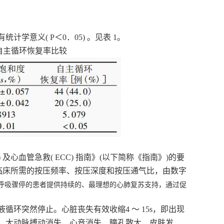
有统计学意义
( P＜0．05) 。见表 1。
自主循环恢复率比较
Ｒ) 及心血管急救( ECC) 指南》(以下简称《指南
》
)的要
临床所需的按压频率、按压深度和按压通气比，由数字
呼吸骤停的患者提供持续的、最理想的心肺复苏支持，通过促
液循环突然停止。心脏丧失有效
收缩
4 ～ 15s，即出现
，大动脉搏动消失，心音消失，瞳孔散大，皮肤发