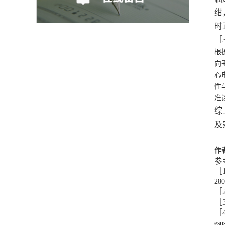
绀
时
［
根
向
心
性
准
综
及
作
参
［
28
［
［
［
esu