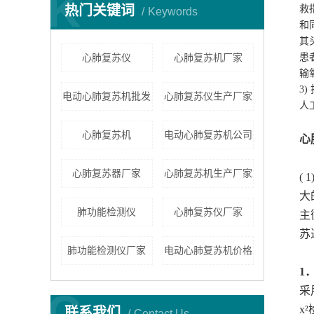
K
热门关键词
救
Keywords
和
其
心肺复苏仪
心肺复苏机厂家
患
输
3
电动心肺复苏机批发
心肺复苏仪生产厂家
人
心肺复苏机
电动心肺复苏机公司
心
心肺复苏器厂家
心肺复苏机生产厂家
(
大
肺功能检测仪
心肺复苏仪厂家
主
苏
肺功能检测仪厂家
电动心肺复苏机价格
1
采
C
x²
联系我们
Contact Us