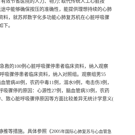
有效节省医院的人力、物力; 取代传统人工心脏按
运途中能够确保按压的准确性，能提供理想持续的心肺
资料，就苏邦数字化多功能心肺复苏机在心脏呼吸骤
如下。
急救的10
0
例心脏呼吸骤停患者临床资料，纳入观察
0例心脏呼吸骤停患者临床资料，纳入对照组。观察组男55
脑血管病
40例，农药中毒11例，溺水9例
，
电击伤
3例，
呼吸骤停的原因
：
心源性
27例
，
脑血管病
33例，农药
龄、致心脏呼吸骤停原因等方面比较差异无统计学意义(
静推等措施。具体参照《
200
5
年国际心肺复苏与心血管急