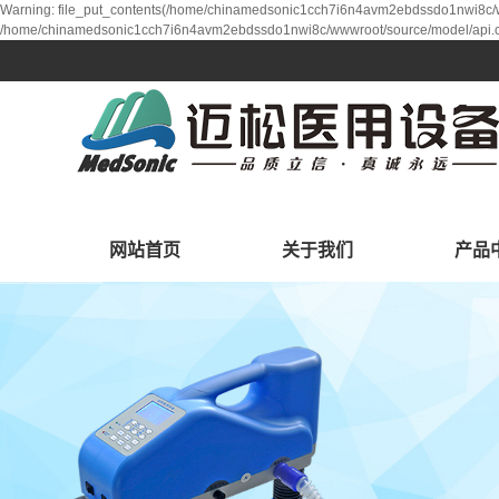
Warning: file_put_contents(/home/chinamedsonic1cch7i6n4avm2ebdssdo1nwi8c/www
/home/chinamedsonic1cch7i6n4avm2ebdssdo1nwi8c/wwwroot/source/model/api.cl
网站首页
关于我们
产品
公司简介
筛查
研发中心
生命支
诊断