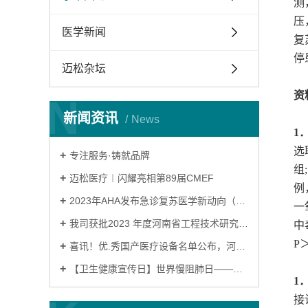
测
压
医学新闻
复
停
迈松杂坛
资
N
新闻资讯
News
1
选
专注服务·铸就品牌
组
迈松医疗︱闪耀亮相第89届CMEF
例
2023年AHA发布急诊复苏医学新动向（一）
一
我司获批2023 年度河南省工程技术研究中心
中
P
喜讯！优.秀国产医疗设备名单公布，河南迈松苏邦产品连续九年荣誉上榜！
【卫生健康宣传日】世界慢阻肺日——肺系生命，刻不容缓！
1
接