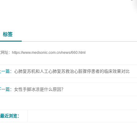
标签
文网址：
https://www.medsonic.com.cn/news/660.html
上一篇：
心肺复苏机和人工心肺复苏救治心脏骤停患者的临床效果对比
下一篇：
女性手脚冰凉是什么原因？
最近浏览：