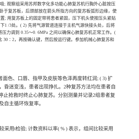
吸; 观察组采用苏邦数字化多功能心肺复苏机行胸外心脏按压
面平卧于复苏板，后颈部放在箭头所指方向的复苏板弧形边缘，使
位置; 用复苏板上的固定带将患者紧固，压下机头使按压头紧贴
1 /3处。( 2) 先将气源管道连接于主机气源快接头处，后将
压力调到 0
.
35～0. 6MPa 之间以确保心肺复苏机正常工作。(
通气比 30∶2，再按确认键，然后按运行键。参加机械心肺复苏和
) 患者面色、口唇
、
指甲及皮肤等色泽再度转红润
; ( 3) 扩
呼吸，昏迷变浅，患者出现挣扎。
2
种复苏方法均在患者自
要求停止抢救时终止心肺复苏。分别测量并记录2组患者复
) 及自主循环恢复率。
比较采用t检验; 计数资料以率( % ) 表示，组间比较采用