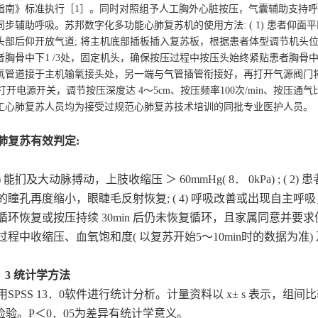
指南》标准执行［1］。同时对照组予人工胸外心脏按压，气囊辅助支持呼
同步辅助呼吸。苏邦数字化多功能心肺复苏机的使用方法: ( 1) 患者仰
头部后仰
开放
气道; 将主机底部插板插入复苏板，根据患者体型调节机头
者胸骨中
下
1 /3处，固定机头，确保按压过程中按压头始终紧贴患者胸骨中下
氧管道接于主机输氧接头处，另一端与气管插管衔接好，再打开气源阀门将
) 打开电源开关，调节按压深度达 4～5cm、按压频率100次/min、按压
工心肺复苏人员均为接受过规范心肺复苏技术培训的同批专业医护人员。
肺复苏有效判定
:
 1) 能扪及大动脉搏动，上肢收缩压 ＞ 60mmHg( 8． 0kPa) ; ( 2
的瞳孔再度缩小，眼睫毛反射恢复; ( 4) 呼吸改善或出现自主
循环恢复或按压持续
30min 后仍未恢复循环，且家属同意并
过程中收缩压、血氧饱和度( 以复苏开始5～10min时的数据为准
． 3 统计学方法
用
SPSS 13．0软件进行统计分析。计量资料以 x± s 表示，组间
检验。
P
＜
0．05为差异有统计学意义。