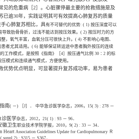
常见的危重病［2］。心脏骤停最主要的抢救措施是及
苏已逾30年，实践证明其可有效提高心肺复苏的质量
徒手心肺复苏相比，具
有不可替代的优势: ( 1) 按压深度可以
致肋骨骨折，过浅不能达到按压效果。( 2) 按压时力的方
整，氧气丰富，血氧分压可很快上升。( 4) 不影响心电图、
患者尤其适用。( 6) 能够保证转运途中患者胸外按压的连续
的工作模式，是按照《指南》［4］按压通气比例 30∶2 的标
连续按压模式和连续通气模式，方便使用。
救优势优点明显，可显著提升复苏成功率，易为患者
救指南
( －) ［J］． 中华急诊医学杂志，2006，15( 3) : 278 －
急诊医学
杂志，
2012，21( 1) : 93 － 96．
 安徽卫生
职业技术学院学报，
2010，
9( 2) : 33 － 34．
n Heart
Association Guidelines Update for Cardiopulmonary Ｒ
( suppl
2) : S315 － S367．