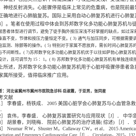
，神经反射消失。心脏骤停是临床上常见的危重病，也是院前最
正确地进行心肺脑复苏。国际上采用自动心肺复苏机进行心肺复
3］。笔者在使用过程中体会到苏邦数字化多功能心肺复苏机与
据患者体型进行调节，避免了徒手胸外按压深浅不好掌握的缺点，如过深易导
垂直不变，节律和按压力量恒定不变。( 3) 通气与加压同步，可根据需要调
电监测
、
除颤等的操作。( 5) 特别对于家属不愿放弃
，
需长时间心肺复苏的
与不间断性。( 7)苏邦数字化多功能心肺复苏机优于以往如萨勃心肺复苏机
设计，且可调节为 15∶ 1。( 8) 苏邦数字化多功能心肺复苏机有单独
上所述，苏邦数字化多功能心肺复苏机用于心脏呼吸骤停患者急
家属所接受，值得临床推广应用。
者：
河北省冀州市冀州市医院急诊科
岳淑霞
，
于亚男
，
张同星
考文献
1］ 李春盛，杨铁成． 2005 美国心脏学会心肺复苏与心血管急
0．
2］ 袁伟，李春盛． 心肺复苏装置研究与应用现状［J］． 中华
3］ 胡景春，刘晓梅． 院前心肺复苏的治疗进展( 综述) ［J］．
4］ Neumar ＲW，Shuster M，Callaway CW，et al． 2015 America
scitation and
Emergency Cardiovascular Care［J］． Circulation，2015，132 