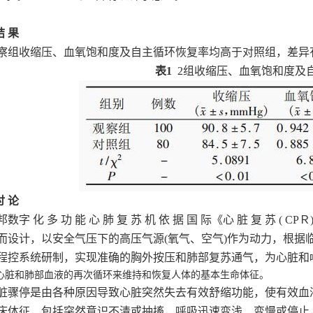
结 果
察组收缩压、血氧饱和度及自主循环恢复率均高于对照组，差异
表
1
2组收缩压、血氧饱和度及
讨 论
邦数字
化
多
功
能
心
肺
复
苏
机
依
据
国
际《心
脏
复
苏
( CP
而设计，以安全气压下的高压气源(氧气、空气)作为动力，根据
程控系统研制，实现准确的胸外按压和肺部复苏通气，为心脏和
心脏和肺部血液的再次循环来维持和恢复人体的基本生命体征。
脏骤停是由各种原因导致心脏突然失去有效舒缩功能
，
使有效血
床体征，包括突然意识不清或抽搐，呼吸迅速变浅、变慢或停止