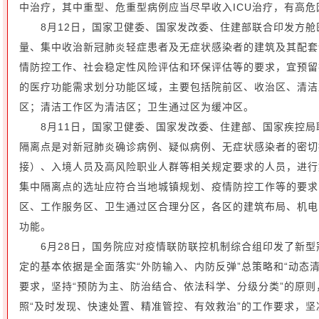
中治疗，其中重型、危重型病例应当尽早收入ICU治疗，有高危
8月12日，国家卫健委、国家发改委、住建部联合印发方
量、集中收治新冠肺炎轻症患者及无症状感染者的建筑及其配套
情防控工作、社会稳定性风险评估和环保评估等的要求，宜预留
的医疗功能需求划分功能区域，主要包括院前区、收治区、清洁
区；清洁工作区为清洁区；卫生通过区为缓冲区。
8月11日，国家卫健委、国家发改委、住建部、国家疾控
隔离点是对新冠肺炎确诊病例、疑似病例、无症状感染者的密切
接）、入境人员及高风险职业人群等相关规定要求的人员，进行
集中隔离点的选址应符合当地城镇规划、疫情防控工作等的要求
区、工作服务区、卫生通过区合理分区，各区的建筑布局、机电
功能。
6月28日，国务院应对疫情联防联控机制综合组印发了新
定的基本依据是全面落实“外防输入、内防反弹”总策略和“动态
要求，坚持“预防为主、防治结合、依法科学、分级分类”的原
照“及时发现、快速处置、精准管控、有效救治”的工作要求，