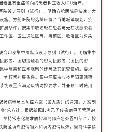
因素且有重症倾向的患者也宜收入ICU治疗。
舱医院设计导则（试行），明确方舱医院是快速、大
设施。方舱医院的选址应符合当地城镇规划、疫
扩展条件。按集中收治轻症患者与无症状感染者
工作区、卫生通过区等。院前区、收治区为污染
局联合印发集中隔离点设计导则（试行）。明确集中
接触者、密切接触者的密切接触者（密接的密
集中隔离和医学观察的建筑及其配套设施。要求
，宜预留扩展条件。集中隔离点应按照隔离观察
系统设置应满足疫情防控要求，并兼顾平时使用
型冠状病毒肺炎防控方案（第九版）的通知。方案制
清零”总方针，根据新冠肺炎乙类传染病甲类管理的
则，坚持常态化精准防控和局部应急处置相结合，按
坚决防范境外疫情输入和境内疫情反弹。坚持科学精