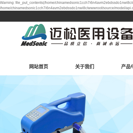
Warning: file_put_contents(/home/chinamedsonic1cch7i6n4avm2ebdssdo1nwi8c/www
/home/chinamedsonic1cch7i6n4avm2ebdssdo1nwi8c/wwwroot/source/model/api.cl
网站首页
关于我们
产品
公司简介
筛查
研发中心
生命支
诊断