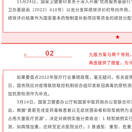
11月24日，国家卫健委印发关于深入开展“优质服务基层
卫办基层函〔2022〕410号）以充分发挥绩效评价的导向作
绩效评价结果作为国家基本药物制度补助项目等资金的绩效分配
★
02
九版方案与两个导则
再造提供了借鉴，为
如果要盘点2022年医疗行业重磅政策，毫无疑问，有关疫
日，国务院应对疫情联防联控机制综合组印发新冠病毒抗原检测
加抗原检测作为补充。
3月14日，国家卫健委办公厅和国家中医药局办公室联合
出，根据“奥密克戎变异毒株患者以无症状感染者和轻型病例为
占用大量医疗资源”，决定对病例实施分类收治：1.轻型病例实
测，如病情加重，应转至定点医院治疗。2.普通型、重型、危