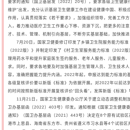
要求的通知（国卫基层发〔2022〕20号），要求各级卫生健康
维护”出发，充分认识基层卫生健康工作在建设健康中国、积极
作用，认真贯彻落实《若干要求》，加强组织领导，完善工作方
入，着力推动医疗卫生工作重心下移、资源下沉，把更多的注意
才、技术、管理、机制引向基层，不断夯实基层基础，加快推进
7月20日，国家卫健委修订印发了乡镇卫生院服务能力标准
（2022版）》并制定印发了《村卫生室服务能力标准（2022
理用药水平和提升家庭医生签约服务、老年人服务、儿童服务、
求。同时，要求各地要及时加强基层卫生管理人员、卫生技术人
容，准确把握能力提升内涵。2022年起，申报达到能力标准
各级复核评价要以新版《标准》为依据开展。对2022年以前达
的时间按照新版标准开展复核评价“回头看”，发挥新版《标准》
11月21日，国家卫生健康委办公厅关于建立动态调整机
卫办基层函〔2022〕403号）印发。通知根据《国家卫生健
通知》（国卫办基层函〔2021〕443号）决定在8个原有试
港市上思县、海南省东方市、贵州省遵义市习水县等4个试验区