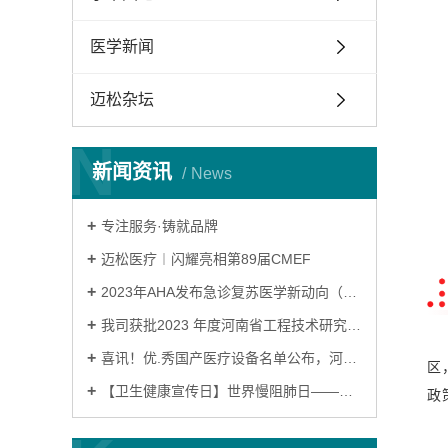
医学新闻
迈松杂坛
N
新闻资讯
News
专注服务·铸就品牌
迈松医疗︱闪耀亮相第89届CMEF
2023年AHA发布急诊复苏医学新动向（一）
我司获批2023 年度河南省工程技术研究中心
喜讯！优.秀国产医疗设备名单公布，河南迈松苏邦产品连续九年荣誉上榜！
区
【卫生健康宣传日】世界慢阻肺日——肺系生命，刻不容缓！
政