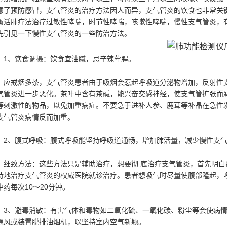
意了预防感冒，支气管炎的治疗方法因人而异，支气管炎的饮食也非常关
衡活肺疗法治疗过敏性哮喘，时节性哮喘，咳嗽性哮喘，慢性支气管炎，
先引见一下慢性支气管炎的一些防治方法。
1、饮食调摄：饮食宜油腻，忌辛辣荤腥。
应戒烟多茶，支气管炎患者由于吸烟会惹起呼吸道分泌物增加，反射性
气管炎进一步恶化。茶叶中含有茶碱，能兴奋交感神经，使支气管扩张而
等刺激性的物品，以免加重病症。不要急于进补人参、鹿茸等补晶在急性
支气管炎病情反而加重。
2、腹式呼吸：腹式呼吸能坚持呼吸道通畅，增加肺活量，减少慢性支
细致方法：这些方法只是辅助治疗，想要彻 底治疗支气管炎，首先明
特地治疗支气管炎的权威医院就诊治疗。患者想吸气时尽量使腹部隆起，
中药每次10～20分钟。
3、避毒消敏：有害气体和毒物如二氧化硫、一氧化碳、粉尘等会使病
通风或装置脱排油烟机，以坚持室内空气新颖。