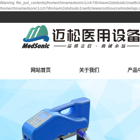
Warning: file_put_contents(/home/chinamedsonic1cch7i6n4avm2ebdssdo1nwi8c/www
/home/chinamedsonic1cch7i6n4avm2ebdssdo1nwi8c/wwwroot/source/model/api.cl
网站首页
关于我们
产品
公司简介
筛查
研发中心
生命支
诊断