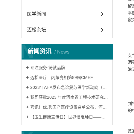
留
平
医学新闻
家
迈松杂坛
N
新闻资讯
News
支
酒
专注服务·铸就品牌
治
迈松医疗︱闪耀亮相第89届CMEF
2023年AHA发布急诊复苏医学新动向（一）
我司获批2023 年度河南省工程技术研究中心
到
喜讯！优.秀国产医疗设备名单公布，河南迈松苏邦产品连续九年荣誉上榜！
的
【卫生健康宣传日】世界慢阻肺日——肺系生命，刻不容缓！
意