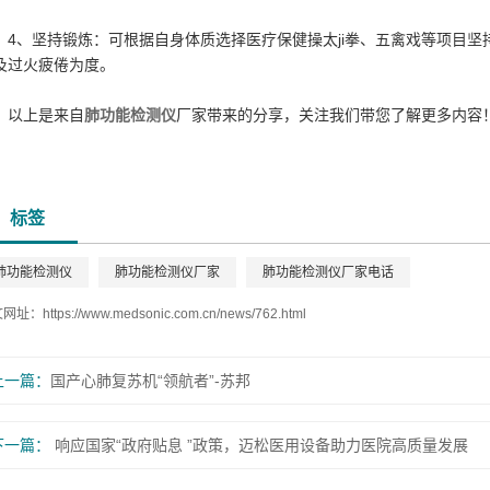
4、坚持锻炼：可根据自身体质选择医疗保健操太ji拳、五禽戏等项目
及过火疲倦为度。
以上是来自
肺功能检测仪
厂家带来的分享，关注我们带您了解更多内容
标签
肺功能检测仪
肺功能检测仪厂家
肺功能检测仪厂家电话
文网址：
https://www.medsonic.com.cn/news/762.html
上一篇：
国产心肺复苏机“领航者”-苏邦
下一篇：
响应国家“政府贴息 ”政策，迈松医用设备助力医院高质量发展