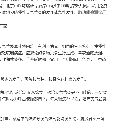
键，北京中医哮喘研讨治疗中 心特征鲜明疗效共同。采用免疫
有效地预防慢性支气管炎的发作或急性发作。
肺功能检测仪厂
支气管痉挛排痰困难，有利于病毒、细菌的生长繁衍，使慢性
减轻咳喘病症。应避免的食物忌食生冷过咸、辛辣油腻及烟、
发作期或痰多、舌苔腻时都不宜用，否则胸闷气急更甚，中药
气管炎的发作，预防肺气肿、肺原性心脏病的发作。
白病因辩证施治。光从饮食上根治支气管炎是不可能的，一定要
呼气时尽力呼出使腹部凹下。每天锻炼2～3次，治疗支气管炎
情加重，家庭中的煤炉分发的煤气能诱发咳喘，厨房居室应留